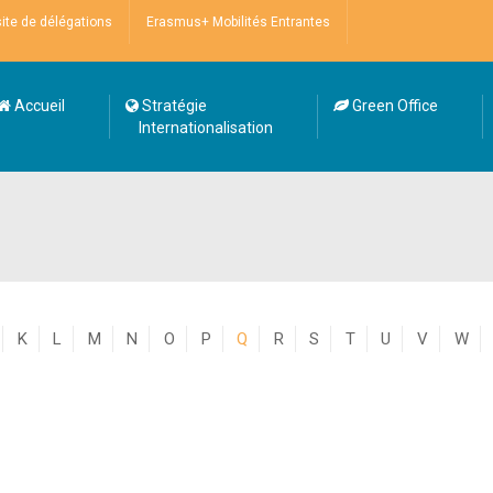
site de délégations
Erasmus+ Mobilités Entrantes
Accueil
Stratégie
Green Office
Internationalisation
K
L
M
N
O
P
Q
R
S
T
U
V
W