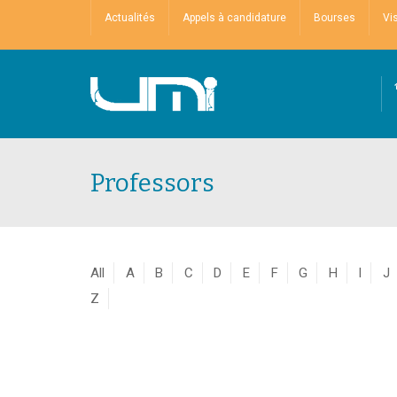
Actualités
Appels à candidature
Bourses
Vi
Professors
All
A
B
C
D
E
F
G
H
I
J
Z