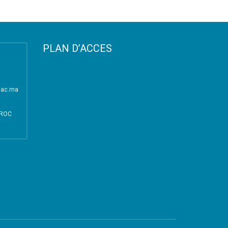
PLAN D’ACCES
i.ac.ma
AROC