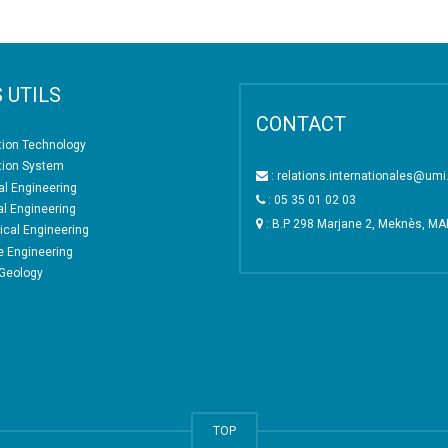
 UTILS
CONTACT
tion Technology
tion System
: relations.internationales@um
l Engineering
: 05 35 01 02 03
al Engineering
: B.P 298 Marjane 2, Meknès, M
cal Engineering
e Engineering
 Geology
TOP