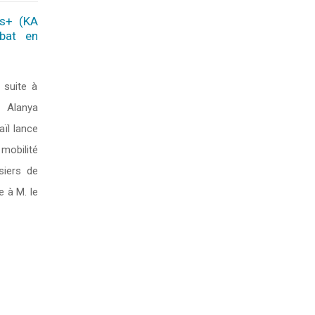
us+ (KA
ubat en
suite à
é Alanya
aïl lance
mobilité
siers de
e à M. le