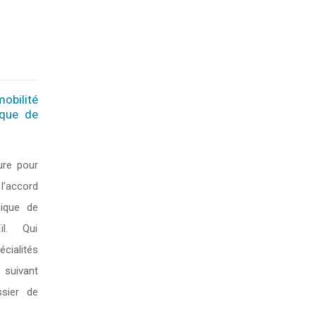
obilité
ique de
ure pour
’accord
nique de
aïl. Qui
cialités
ivant
ssier de