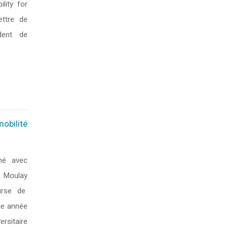
lity for
ttre de
dent de
obilité
gné avec
é Moulay
urse de
me année
ersitaire