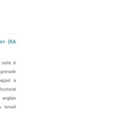
us+ (KA
suite à
e grenade
 appel à
Doctorat
 anglais
y Ismaïl