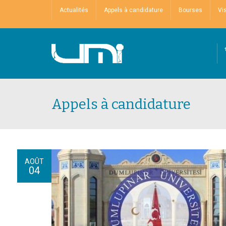
Actualités
Appels à candidature
Bourses
Vi
Appels à candidature
AOÛT
04