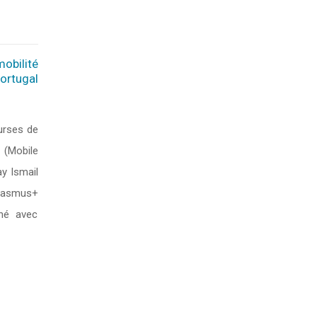
bilité
ortugal
urses de
 (Mobile
y Ismail
Erasmus+
gné avec