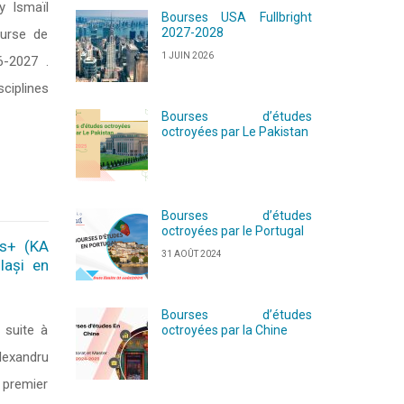
y Ismaïl
Bourses USA Fullbright
2027-2028
ourse de
1 JUIN 2026
6-2027 .
ciplines
Bourses d’études
octroyées par Le Pakistan
Bourses d’études
octroyées par le Portugal
us+ (KA
31 AOÛT 2024
Iași en
Bourses d’études
suite à
octroyées par la Chine
Alexandru
e premier