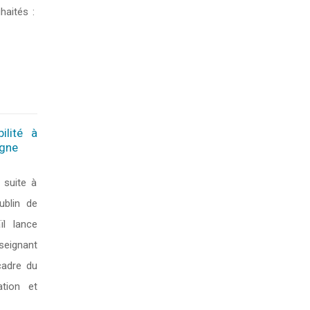
haités :
ilité à
ogne
suite à
Lublin de
ïl lance
nseignant
cadre du
ation et