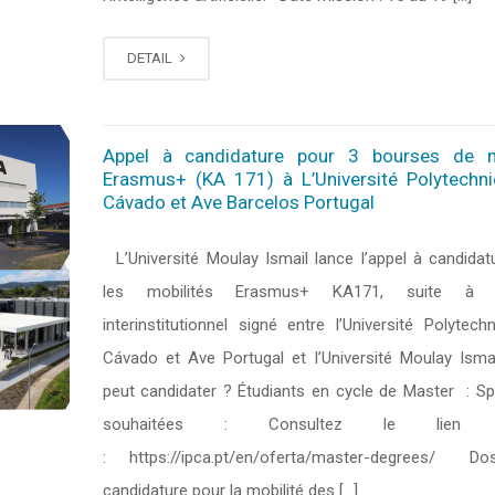
DETAIL
Appel à candidature pour 3 bourses de m
Erasmus+ (KA 171) à L’Université Polytechn
Cávado et Ave Barcelos Portugal
L’Université Moulay Ismail lance l’appel à candidat
les mobilités Erasmus+ KA171, suite à l
interinstitutionnel signé entre l’Université Polytech
Cávado et Ave Portugal et l’Université Moulay Ism
peut candidater ? Étudiants en cycle de Master : Spé
souhaitées : Consultez le lien su
: https://ipca.pt/en/oferta/master-degrees/ Do
candidature pour la mobilité des […]