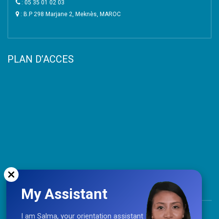
: 05 35 01 02 03
: B.P 298 Marjane 2, Meknès, MAROC
PLAN D’ACCES
My Assistant
TOP
I am Salma, your orientation assistant