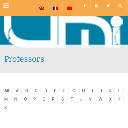
Menu
Professors
All
A
B
C
D
E
F
G
H
I
J
K
L
M
N
O
P
Q
R
S
T
U
V
W
X
Y
Z