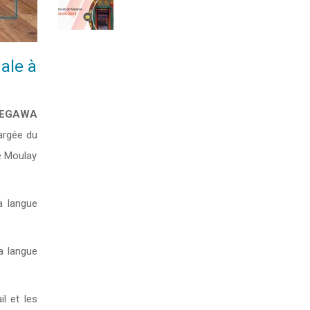
ale à
EGAWA
argée du
té Moulay
a langue
a langue
l et les