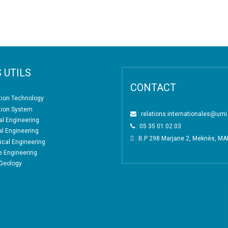
 UTILS
CONTACT
tion Technology
tion System
: relations.internationales@um
l Engineering
: 05 35 01 02 03
al Engineering
: B.P 298 Marjane 2, Meknès, M
cal Engineering
e Engineering
 Geology