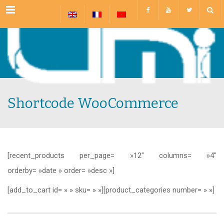
Menu
Shortcode WooCommerce
[recent_products per_page= »12″ columns= »4″
orderby= »date » order= »desc »]
[add_to_cart id= » » sku= » »][product_categories number= » »]