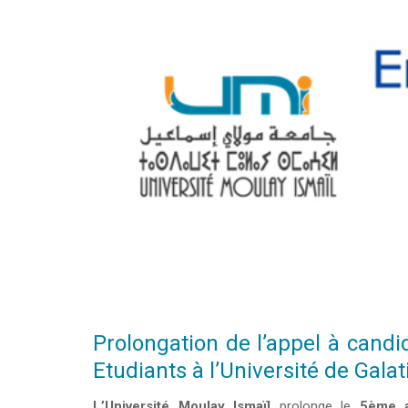
Prolongation de l’appel à cand
Etudiants à l’Université de Gal
L’Université Moulay Ismaïl
prolonge le
5
ème
a