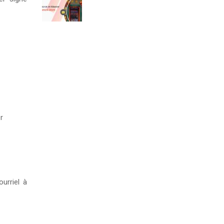
r
urriel à