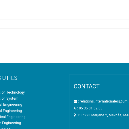
1
 UTILS
CONTACT
tion Technology
tion System
: relations.internationales@um
l Engineering
: 05 35 01 02 03
al Engineering
: B.P 298 Marjane 2, Meknès, M
cal Engineering
e Engineering