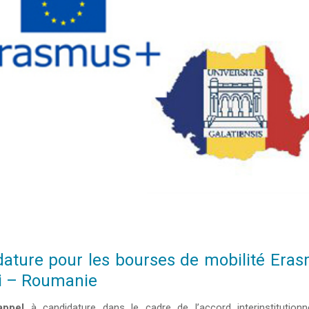
idature pour les bourses de mobilité Era
ati – Roumanie
ppel
à candidature dans le cadre de l’accord interinstitutionn