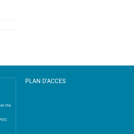
PLAN D’ACCES
i.ac.ma
AROC