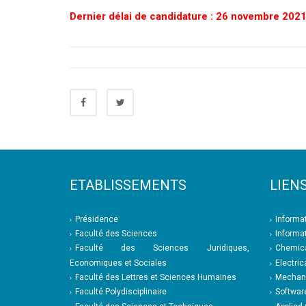
Dernier délai de candidature : 26 novembre 202
ETABLISSEMENTS
LIENS
Présidence
Informa
Faculté des Sciences
Informa
Faculté des Sciences Juridiques,
Chemica
Economiques et Sociales
Electric
Faculté des Lettres et Sciences Humaines
Mechani
Faculté Polydisciplinaire
Softwar