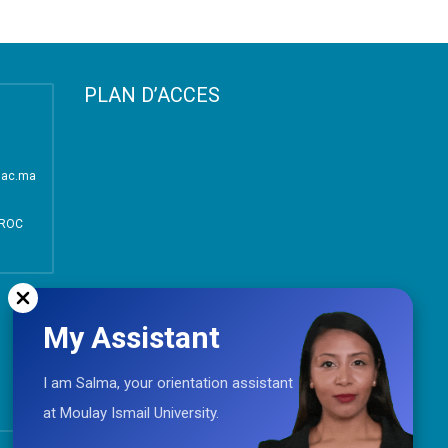
PLAN D’ACCES
i.ac.ma
AROC
My Assistant
I am Salma, your orientation assistant
at Moulay Ismail University.