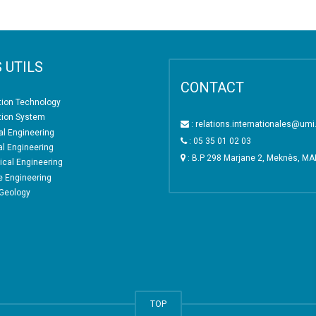
 UTILS
CONTACT
tion Technology
tion System
: relations.internationales@um
l Engineering
: 05 35 01 02 03
al Engineering
: B.P 298 Marjane 2, Meknès, M
cal Engineering
e Engineering
 Geology
TOP