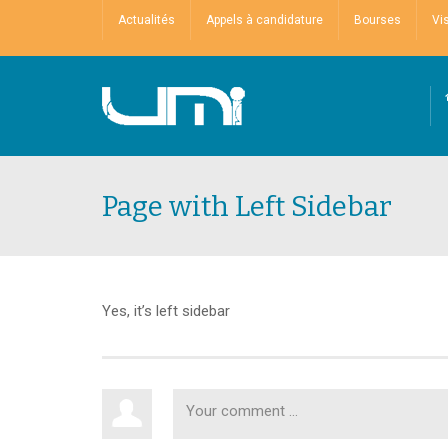
Actualités
Appels à candidature
Bourses
Vi
Page with Left Sidebar
Yes, it’s left sidebar