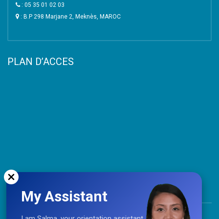
: 05 35 01 02 03
: B.P 298 Marjane 2, Meknès, MAROC
PLAN D’ACCES
My Assistant
TOP
I am Salma, your orientation assistant