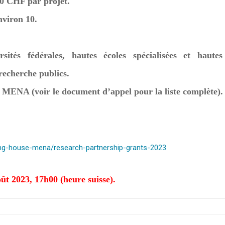
0 CHF par projet.
nviron 10.
ersités fédérales, hautes écoles spécialisées et hautes
 recherche publics.
on MENA (voir le document d’appel pour la liste complète).
ding-house-mena/research-partnership-grants-2023
ût 2023, 17h00 (heure suisse).