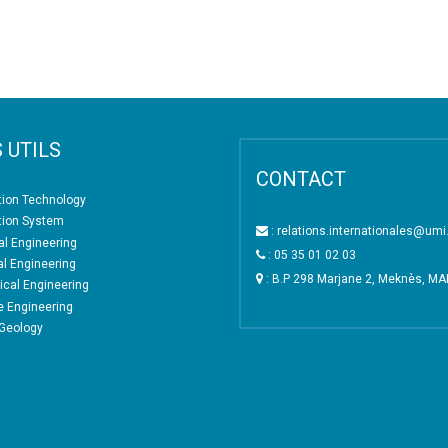
 UTILS
CONTACT
tion Technology
tion System
: relations.internationales@um
l Engineering
: 05 35 01 02 03
al Engineering
: B.P 298 Marjane 2, Meknès, M
cal Engineering
e Engineering
 Geology