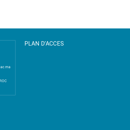
PLAN D’ACCES
i.ac.ma
AROC