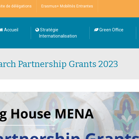
site de délégations
Erasmus+ Mobilités Entrantes
Accueil
Stratégie
Green Office
Internationalisation
earch Partnership Grants 2023