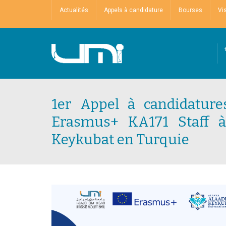
Actualités
Appels à candidature
Bourses
Vi
1er Appel à candidatur
Erasmus+ KA171 Staff à
Keykubat en Turquie